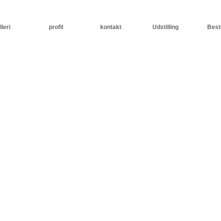
leri
profil
kontakt
Udstilling
Besti